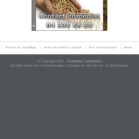
|
|
|
|
|
Pellets de chauffage
Vente de poêles à pellets
Prix et promotions
News
© Copyright 2026 -
Copellets / Animalico
All rights reserved | Communication -
Création de site Internet
:
E-net Business